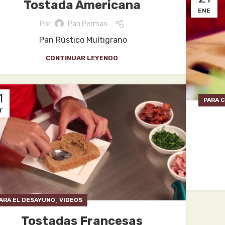
Tostada Americana
ENE
Por
Pan Perman
Pan Rústico Multigrano
CONTINUAR LEYENDO
1
PARA 
T
,
ARA EL DESAYUNO
VIDEOS
Tostadas Francesas