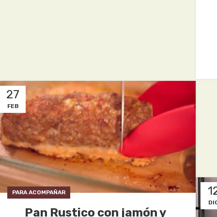
27
FEB
1
PARA ACOMPAÑAR
DI
Pan Rustico con jamón y