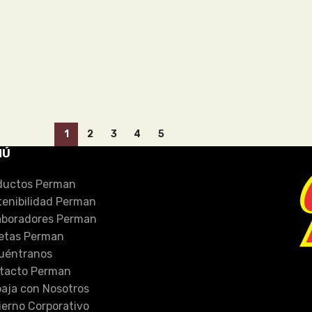
1
2
3
4
5
NÚ
ductos Perman
tenibilidad Perman
aboradores Perman
etas Perman
uéntranos
tacto Perman
baja con Nosotros
ierno Corporativo