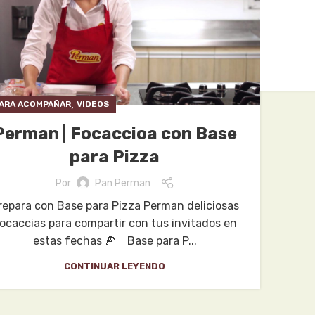
,
ARA ACOMPAÑAR
VIDEOS
Perman | Focaccioa con Base
para Pizza
Por
Pan Perman
repara con Base para Pizza Perman deliciosas
ocaccias para compartir con tus invitados en
estas fechas 🍕 Base para P...
CONTINUAR LEYENDO