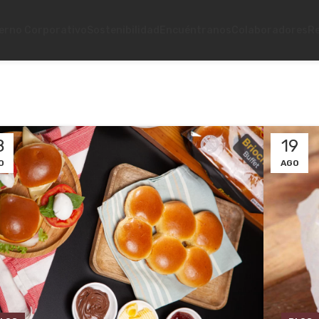
erno Corporativo
Sostenibilidad
Encuéntranos
Colaboradores
R
8
19
O
AGO