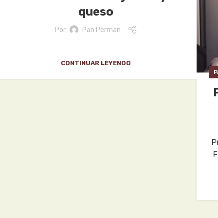
queso
Por
Pan Perman
CONTINUAR LEYENDO
P
P
F