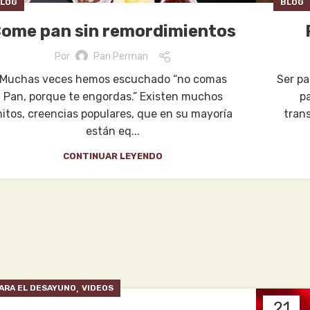
LOG
BLOG
ome pan sin remordimientos
Por
Pan Perman
Muchas veces hemos escuchado “no comas
Ser pa
Pan, porque te engordas.” Existen muchos
p
itos, creencias populares, que en su mayoría
tran
están eq...
CONTINUAR LEYENDO
,
ARA EL DESAYUNO
VIDEOS
21