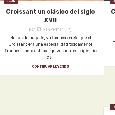
BLOG
B
Croissant un clásico del siglo
C
XVII
Por
Pan Perman
No puedo negarlo, yo también creía que el
m
Croissant era una especialidad típicamente
Francesa, pero estaba equivocada, es originario
de...
CONTINUAR LEYENDO
P