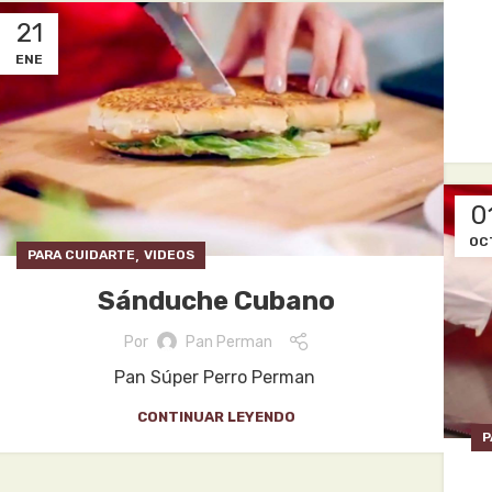
21
ENE
0
OC
,
PARA CUIDARTE
VIDEOS
Sánduche Cubano
Por
Pan Perman
Pan Súper Perro Perman
CONTINUAR LEYENDO
P