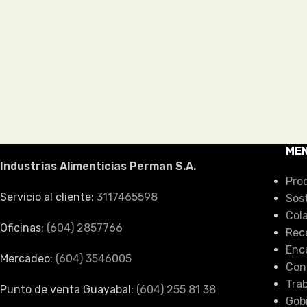
ME
Industrias Alimenticias Perman S.A.
Pro
Servicio al cliente:
3117465598
Sos
Col
Oficinas:
(604) 2857766
Rec
Enc
Mercadeo:
(604) 3546005
Con
Tra
Punto de venta Guayabal:
(604) 255 81 38
Gob