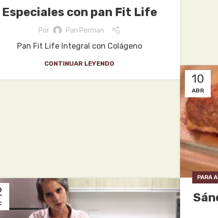
Especiales con pan Fit Life
Por
Pan Perman
Pan Fit Life Integral con Colágeno
CONTINUAR LEYENDO
10
ABR
PARA 
2
Sánd
C